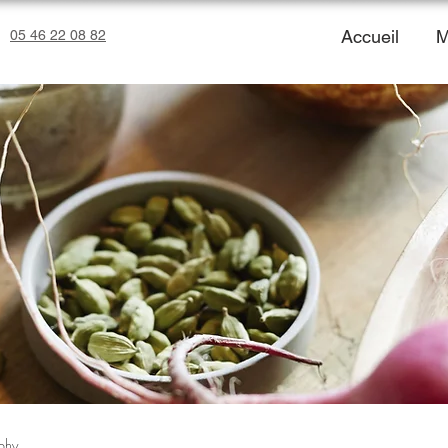
Accueil
M
05 46 22 08 82
phy